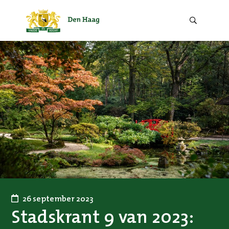
Zoek
door
de
website.
26 september 2023
Stadskrant 9 van 2023: